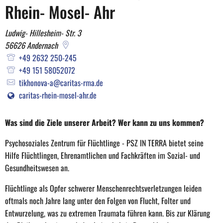
TERRA
Rhein- Mosel- Ahr
Ludwig- Hillesheim- Str. 3
56626
Andernach
+49 2632 250-245
+49 151 58052072
tikhonova-a@caritas-rma.de
caritas-rhein-mosel-ahr.de
Was sind die Ziele unserer Arbeit? Wer kann zu uns kommen?
Psychosoziales Zentrum für Flüchtlinge - PSZ IN TERRA bietet seine
Hilfe Flüchtlingen, Ehrenamtlichen und Fachkräften im Sozial- und
Gesundheitswesen an.
Flüchtlinge als Opfer schwerer Menschenrechtsverletzungen leiden
oftmals noch Jahre lang unter den Folgen von Flucht, Folter und
Entwurzelung, was zu extremen Traumata führen kann. Bis zur Klärung