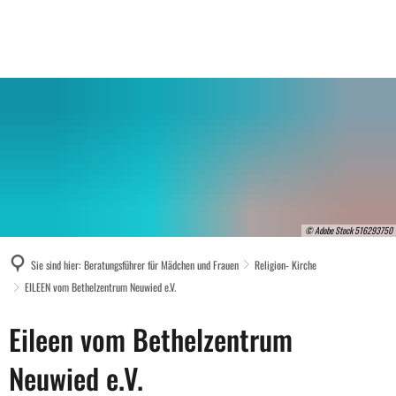
© Adobe Stock 516293750
Sie sind hier:
Beratungsführer für Mädchen und Frauen
Religion- Kirche
EILEEN vom Bethelzentrum Neuwied e.V.
EILEEN
Eileen vom Bethelzentrum
vom
Neuwied e.V.