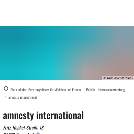
© Adobe Stock 516293750
Sie sind hier:
Beratungsführer für Mädchen und Frauen
Politik - Interessenvertretung
amnesty international
amnesty
amnesty international
international
Fritz-Henkel-Straße 18