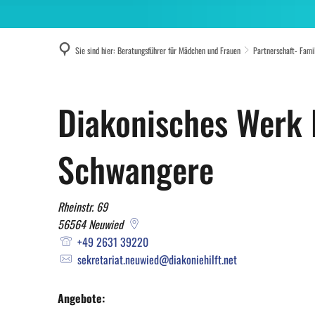
Sie sind hier:
Beratungsführer für Mädchen und Frauen
Partnerschaft- Fami
Diakonisches
Diakonisches Werk 
Werk
Schwangere
Beratungsstelle
Rheinstr. 69
56564
Neuwied
für
+49 2631 39220
sekretariat.neuwied@diakoniehilft.net
Schwangere
Angebote: