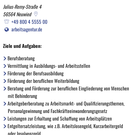
Arbeit
Julius-Remy-Straße 4
56564
Neuwied
Neuwied,
+49 800 4 5555 00
Bundesagentur
arbeitsagentur.de
für
Ziele und Aufgaben:
Arbeit
Berufsberatung
Vermittlung in
Ausbildungs- und Arbeitsstellen
Förderung der Berufsausbildung
Förderung der beruflichen Weiterbildung
Beratung und Förderung zur beruflichen Eingliederung von Menschen
mit Behinderung
Arbeitgeberberatung zu Arbeitsmarkt- und Qualifizierungsthemen,
Personalgewinnung und Fachkräfteeinwanderungsgesetz
Leistungen zur Erhaltung und Schaffung von Arbeitsplätzen
Entgeltersatzleistung, wie z.B. Arbeitslosengeld, Kurzarbeitergeld
oder Insolvenzgeld