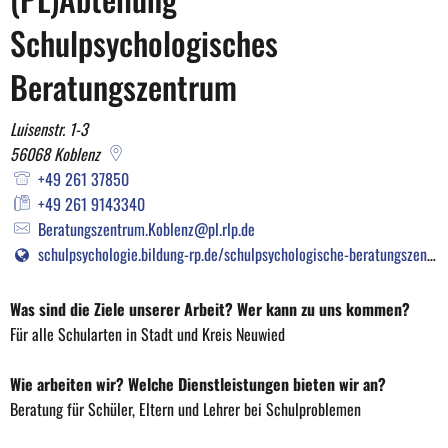
(PL),
Schulpsychologisches
Abteilung
Beratungszentrum
Schulpsychologisches
Luisenstr. 1-3
56068
Koblenz
Beratungszentrum
+49 261 37850
+49 261 9143340
Beratungszentrum.Koblenz@pl.rlp.de
schulpsychologie.bildung-rp.de/schulpsychologische-beratungszentren.html
Was sind die Ziele unserer Arbeit? Wer kann zu uns kommen?
Für alle Schularten in Stadt und Kreis Neuwied
Wie arbeiten wir? Welche Dienstleistungen bieten wir an?
Beratung für Schüler, Eltern und Lehrer bei Schulproblemen