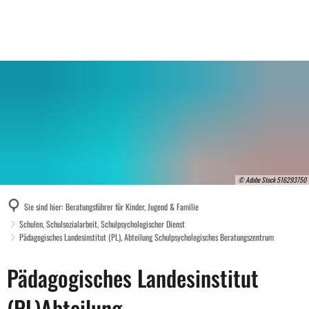
© Adobe Stock 516293750
Sie sind hier:
Beratungsführer für Kinder, Jugend & Familie
Schulen, Schulsozialarbeit, Schulpsychologischer Dienst
Pädagogisches Landesinstitut (PL), Abteilung Schulpsychologisches Beratungszentrum
Pädagogisches
Pädagogisches Landesinstitut
Landesinstitut
(PL)Abteilung