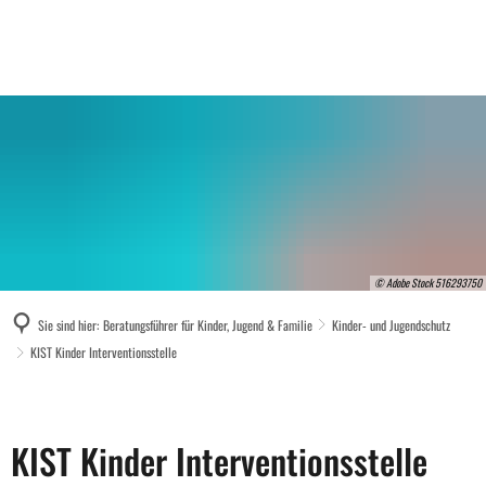
© Adobe Stock 516293750
Sie sind hier:
Beratungsführer für Kinder, Jugend & Familie
Kinder- und Jugendschutz
KIST Kinder Interventionsstelle
KIST
Kinder
KIST Kinder Interventionsstelle