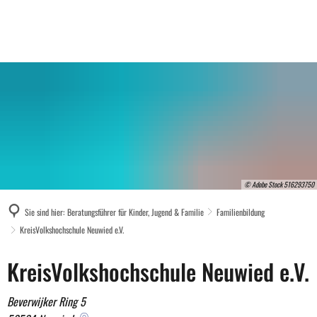
© Adobe Stock 516293750
Sie sind hier:
Beratungsführer für Kinder, Jugend & Familie
Familienbildung
KreisVolkshochschule Neuwied e.V.
KreisVolkshochschule
KreisVolkshochschule Neuwied e.V.
Neuwied
Beverwijker Ring 5