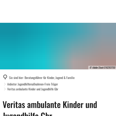
© Adobe Stock 516293750
Sie sind hier:
Beratungsführer für Kinder, Jugend & Familie
Anbieter Jugendhilfemaßnahmen-Freie Träger
Veritas ambulante Kinder und Jugendhilfe Gbr
Veritas
Veritas ambulante Kinder und
ambulante
Jugendhilfe Gbr